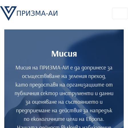
Премини
към
основното
съдържание
Мисия
Мисия на ПРИЗМА-АИ е да допринесе за
осъществяване на зеления преход,
като предоставя на организациите от
публичния сектор инструменти и данни
за оценяване на състоянието и
предприемане на действия за напредък
по екологичните цели на Европа.
Нашата дейност включва наблюдение