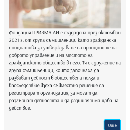
Фондация ПРИЗМА-АИ е създадена през октомври
2021 г. от група съмишленици като гражданска
инициатива за утвърждаване на принципите на
доброто управление и на мястото на
гражданското общество в него. Тя е сдружение на
група съмишленици, които започнаха да
развиват дейност в обществена полза и
впоследствие взеха съвместно решение да
регистрират организация, за могат да
разгърнат дейността и да разширят мащаба на
действие.
Още